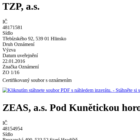
TZP, a.s.
IČ
48171581
Sídlo
Třebízského 92, 539 01 Hlinsko
Druh Oznámení
Výzva
Datum uveřejnění
22.01.2016
Značka Oznámení
ZO 1/16
Certifikovaný soubor s oznámením
- Stáhněte s
ZEAS, a.s. Pod Kunětickou hor
IČ
48154954
Sídlo
Brozanská 490, 533 52 Staré Hradiště