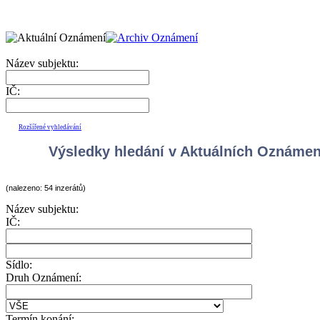
Název subjektu:
IČ:
Rozšířené vyhledávání
Výsledky hledání v Aktuálních Oznáme
(nalezeno: 54 inzerátů)
Název subjektu:
IČ:
Sídlo:
Druh Oznámení:
Termín konání: