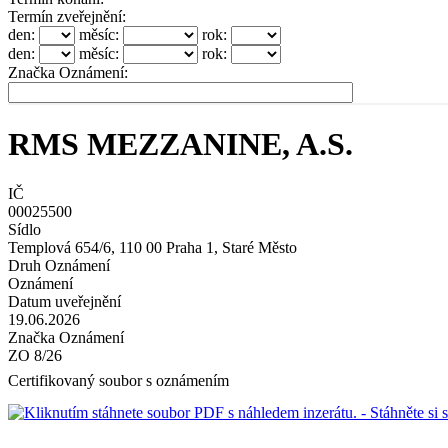
Termín zveřejnění:
den:
měsíc:
rok:
den:
měsíc:
rok:
Značka Oznámení:
RMS MEZZANINE, A.S.
IČ
00025500
Sídlo
Templová 654/6, 110 00 Praha 1, Staré Město
Druh Oznámení
Oznámení
Datum uveřejnění
19.06.2026
Značka Oznámení
ZO 8/26
Certifikovaný soubor s oznámením
- Stáhněte s