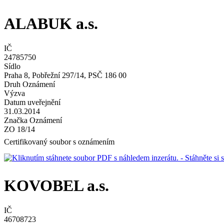
ALABUK a.s.
IČ
24785750
Sídlo
Praha 8, Pobřežní 297/14, PSČ 186 00
Druh Oznámení
Výzva
Datum uveřejnění
31.03.2014
Značka Oznámení
ZO 18/14
Certifikovaný soubor s oznámením
- Stáhněte s
KOVOBEL a.s.
IČ
46708723