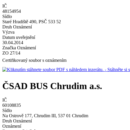
IČ
48154954
Sídlo
Staré Hradiště 490, PSČ 533 52
Druh Oznámení
Výzva
Datum uveřejnění
30.04.2014
Značka Oznámení
ZO 27/14
Certifikovaný soubor s oznámením
- Stáhněte s
ČSAD BUS Chrudim a.s.
IČ
60108835
Sídlo
Na Ostrově 177, Chrudim III, 537 01 Chrudim
Druh Oznámení
Oznámení